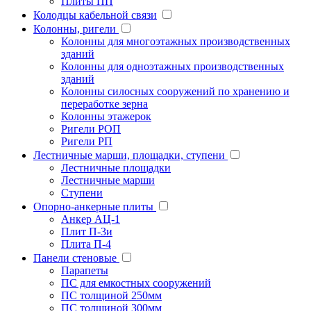
Плиты ПП
Колодцы кабельной связи
Колонны, ригели
Колонны для многоэтажных производственных
зданий
Колонны для одноэтажных производственных
зданий
Колонны силосных сооружений по хранению и
переработке зерна
Колонны этажерок
Ригели РОП
Ригели РП
Лестничные марши, площадки, ступени
Лестничные площадки
Лестничные марши
Ступени
Опорно-анкерные плиты
Анкер АЦ-1
Плит П-3и
Плита П-4
Панели стеновые
Парапеты
ПС для емкостных сооружений
ПС толщиной 250мм
ПС толщиной 300мм