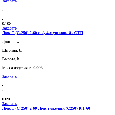
Заказать
-
-
-
0.108
Заказать
Люк Т (С-250) 2-60 с з/у 4-х ушковый - СТП
Длина, L:
Ширина, b:
Высота, h:
Масса изделия,т.:
0.098
Заказать
-
-
-
0.098
Заказать
Люк Т (С-250) 2-60 Люк тяжелый (С250) К.1-60