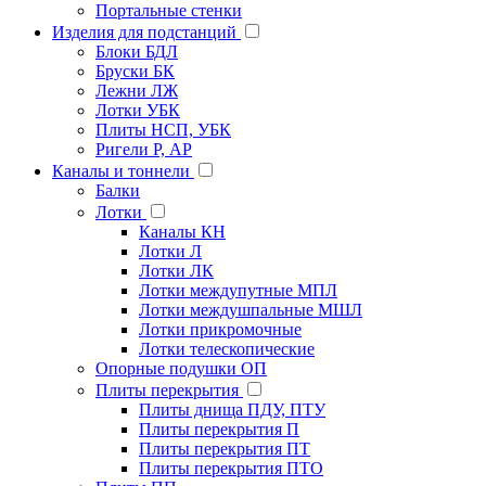
Портальные стенки
Изделия для подстанций
Блоки БДЛ
Бруски БК
Лежни ЛЖ
Лотки УБК
Плиты НСП, УБК
Ригели Р, АР
Каналы и тоннели
Балки
Лотки
Каналы КН
Лотки Л
Лотки ЛК
Лотки междупутные МПЛ
Лотки междушпальные МШЛ
Лотки прикромочные
Лотки телескопические
Опорные подушки ОП
Плиты перекрытия
Плиты днища ПДУ, ПТУ
Плиты перекрытия П
Плиты перекрытия ПТ
Плиты перекрытия ПТО